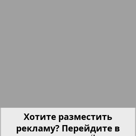
15
16
nord.Aktuell
17
18
Neue Zeiten
19
20
Обзор
21
25
Отдых и здоровье
21
22
Panorama-mir
23
24
Хотите разместить
Партнер
рекламу? Перейдите в
25
26
Партнер-NRW