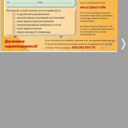
5
6
Город 511
7
8
МК-Германия планета мнений
❬
❭
38
42
МК-Германия
9
10
Мост
11
12
MIX-Markt Zeitung
13
14
Наше время
30
34
Новые Земляки