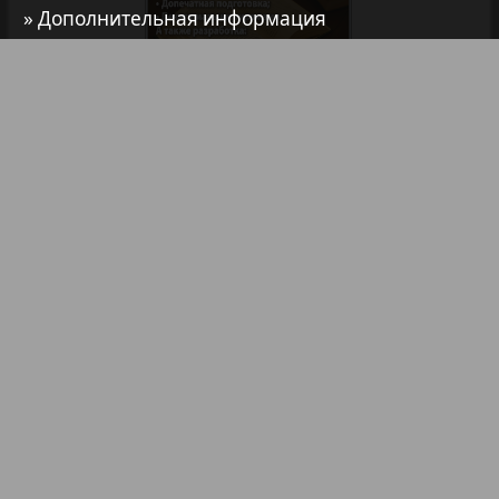
Архив необновляющихся на сайте изданий
» Дополнительная информация
37
38
7плюс7я
39
40
Авангард
Библиотека
Анонсы
41
42
АйБолит
Реклама в газетах и журналах
Реклама на телевидении
Акцент
43
44
Реклама в социальных сетях
Реклама в интернете
Подписка
Англия
45
46
Партнеры
Наша реклама
Анонс
Карта сайта
Контакт
Правообладателям
Impressum / AGB