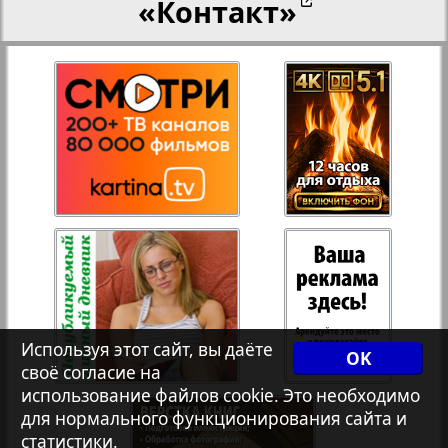
«Контакт»
27
28
Переселенческий вестник
12
17
Рейнское время
29
30
Русский вояж
31
32
Страна
33
34
Телеграф NRW
3
8
Используя этот сайт, вы даёте
OK
своё согласие на
Христианская газета
35
36
использование файлов cookie. Это необходимо
для нормального функционирования сайта и
статистики.