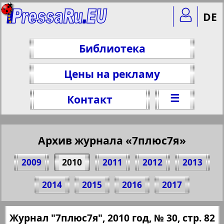
DE
Библиотека
Цены на рекламу
☰
Контакт
Архив журнала «7плюс7я»
2009
2010
2011
2012
2013
Поделитесь 82 стр. журнала "7плюс7я",
2014
2015
2016
2017
№ 30, 2010 г.
(Нажмите, чтобы скопировать ссылку)
✖
Журнал "7плюс7я", 2010 год, № 30, стр. 82
Все номера журнала "7плюс7я" за