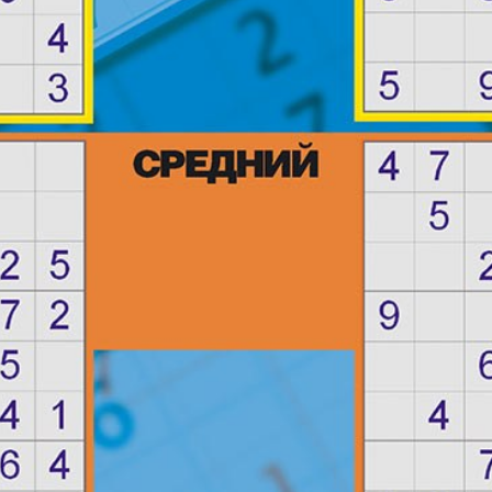
38
39
40
АйБолит
Акцент
Аргументы и
Артек
44
45
46
факты Европа
50
51
52
Бизнес мир
Бизнес
Вести
Вестник
56
57
58
Восточный
Vizainfo
62
63
64
курьер