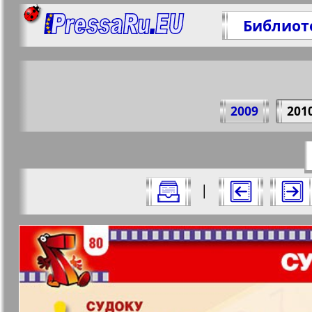
Библиот
Поде
2009
201
https://p
Все номера журнала "7плюс7я" за 20
|
Актуальные газеты и журналы
Страницы журнала "7пл
Апельсин
Баден-
1