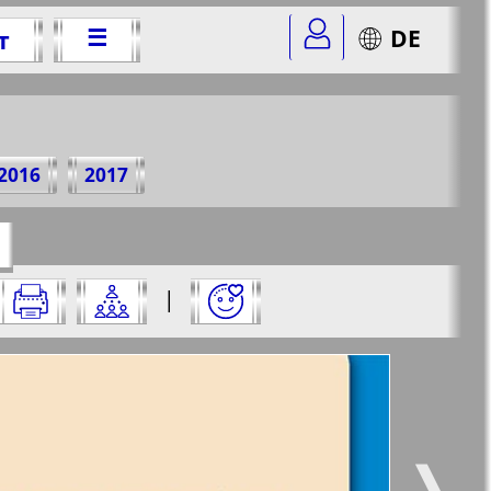
☰
DE
т
0 г.
2016
2017
=25&str=80
✖
|
✖
✖
✖
ницу и нажмите на нее:
 все
Город 511
5
6