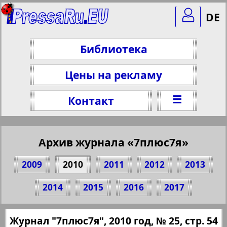
DE
Библиотека
Цены на рекламу
☰
Контакт
Архив журнала «7плюс7я»
2009
2010
2011
2012
2013
Поделитесь 54 стр. журнала "7плюс7я",
2014
2015
2016
2017
№ 25, 2010 г.
(Нажмите, чтобы скопировать ссылку)
✖
Журнал "7плюс7я", 2010 год, № 25, стр. 54
Все номера журнала "7плюс7я" за