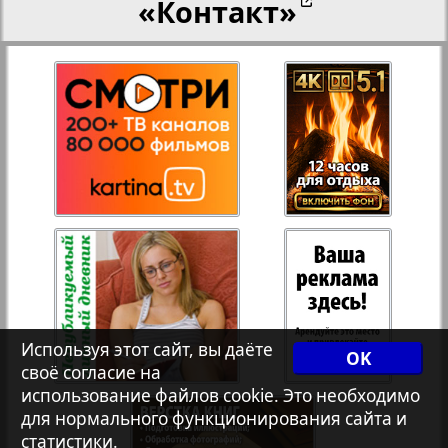
«Контакт»
27
28
Переселенческий вестник
12
17
Рейнское время
29
30
Русский вояж
31
32
Страна
33
34
Телеграф NRW
3
8
Используя этот сайт, вы даёте
OK
своё согласие на
Христианская газета
35
36
использование файлов cookie. Это необходимо
для нормального функционирования сайта и
статистики.