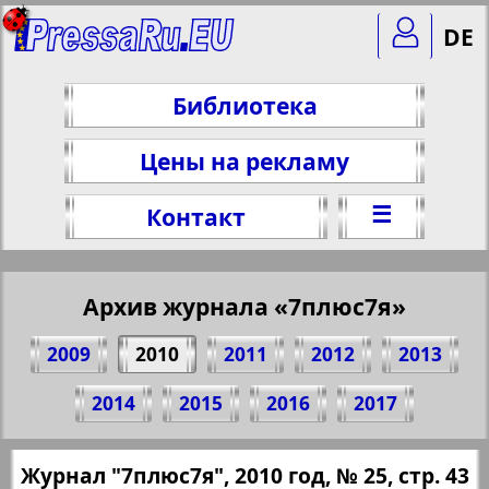
DE
Библиотека
Цены на рекламу
☰
Контакт
Архив журнала «7плюс7я»
2009
2010
2011
2012
2013
Поделитесь 43 стр. журнала "7плюс7я",
2014
2015
2016
2017
№ 25, 2010 г.
(Нажмите, чтобы скопировать ссылку)
✖
Журнал "7плюс7я", 2010 год, № 25, стр. 43
Все номера журнала "7плюс7я" за