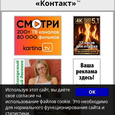
«Контакт»
27
28
Переселенческий вестник
12
17
Рейнское время
29
30
Русский вояж
31
32
Страна
33
34
Телеграф NRW
3
8
Используя этот сайт, вы даёте
OK
своё согласие на
Христианская газета
35
36
использование файлов cookie. Это необходимо
для нормального функционирования сайта и
статистики.