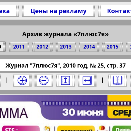
ека
Цены на рекламу
Контак
литесь 37 стр. журнала "7плюс7я", № 25, 201
(Нажмите, чтобы скопировать ссылку)
Архив журнала «7плюс7я»
0
2011
2012
2013
2014
2015
ressaru.eu/?pub=7-plus-semya&god=2010&nomer
Журнал "7плюс7я", 2010 год, № 25, стр. 37
10 год. Выберите номер и нажмите на него:
|
|
Отправить
юс7я". Номер: 25, 2010 год. Выберите стра
Берлинский
Все pro
2
3
4