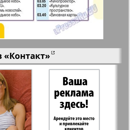
aktuell
LDK по-русски
ортугалии
Мила
в
«Контакт»
-сити
My City Frankfurt
am Main
азета
Наша марка
ия
Объектив EU