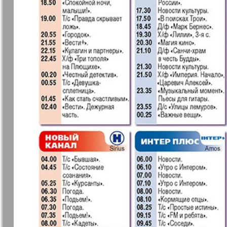
37
7плюс7я
Авангард
Анонс
Антенна
43
49
Афиша Augsburg
Бизнес
Ваша газета
Версия
55
Вечное
Восточная
61
сокровище
Германия