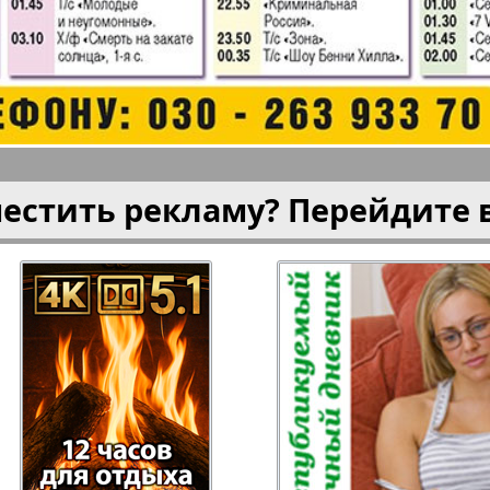
плюс!
Kulinar TV
Kurorte 
анкфурт
М-City
Маяк П
местить рекламу? Перейдите 
ия
Мост-Израиль
Мюнхен
Наша Газета
Наша Г
Италия
Ирланд
 газета
Новая Wолна
Норд