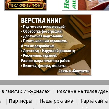
Отдыхай-Купи-
Партнер
продай
Пражский
Пражск
телеграф
экспрес
üd-West
Районка-Nord-Ost-
Районк
Bremen
Рейнская газета
Рецепт
 в газетах и журналах
Реклама на телевиде
зета
Русская Мысль
Русская
Швейц
а
Партнеры
Наша реклама
Карта сайта