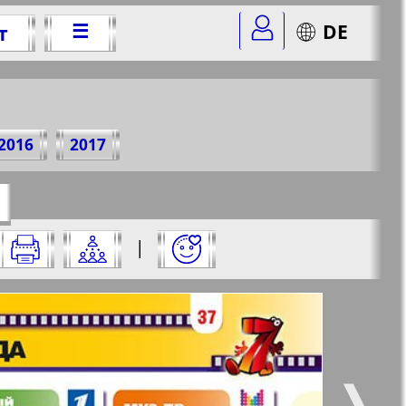
☰
DE
т
0 г.
2016
2017
=25&str=37
✖
|
✖
✖
✖
ницу и нажмите на нее:
 все
Город 511
5
6