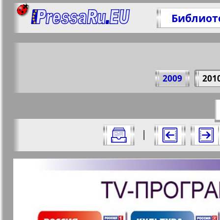
Библиот
Поде
2009
201
https://p
Все номера журнала "7плюс7я" за 20
|
Актуальные газеты и журналы
Страницы журнала "7пл
Апельсин
Баден-
1