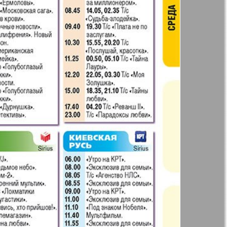
41
42
Англия
Аугсбург-сити
47
48
53
54
 парк
Будь здоров
-info
Вечерняя газета
59
60
.cz
Wadim
65
66