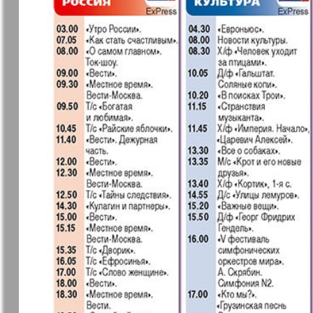
❬
Вюртембе
30
7
МК-Германия
МК-Герма
планета мнений
13
Новые Земляки
nord.Aktue
Panorama-mir
Партнер
19
3
25
Русский вояж
С
31
Архив необновляющихся на сайте изданий