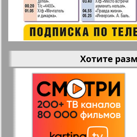
Кругозор
Кругозор 
Le Voyageur
Life in Фр
Хотите раз
Мир отдыха и
МК Испан
здоровья
Наш Иерусалим
Наш мир
Наше Турбюро
Нескучная