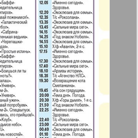
t
Дом и семья
71
72
ая газета
Еврейская
77
78
панорама
н
Жизнь женщины
83
84
Идеальная фирма
а
Катюша
ания
Крот в Германии