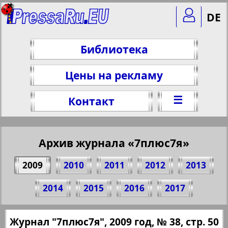
DE
Библиотека
Цены на рекламу
☰
Контакт
Архив журнала «7плюс7я»
2009
2010
2011
2012
2013
Поделитесь 50 стр. журнала "7плюс7я",
2014
2015
2016
2017
№ 38, 2009 г.
(Нажмите, чтобы скопировать ссылку)
✖
Журнал "7плюс7я", 2009 год, № 38, стр. 50
Все номера журнала "7плюс7я" за