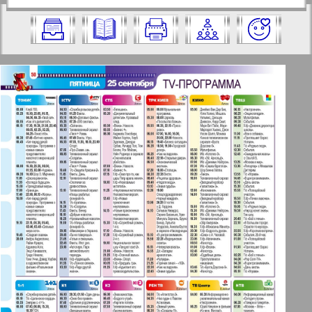
https://pressaru.eu/?pub=7-plus-semya&g
2009 год. Выберите номер и нажмите
od=2009&nomer=38&str=50
на него:
Отправить
✖
✖
✖
Страницы журнала "7плюс7я".
Актуальные газеты и журналы
Номер: 38, 2009 год. Выберите
страницу и нажмите на нее:
Апельсин
1
2
Баден-Вюртемберг
42
47
Берлинский телеграф
3
4
Все pro все