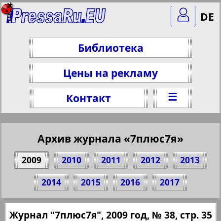
DE
Библиотека
Цены на рекламу
☰
Контакт
Архив журнала «7плюс7я»
2009
2010
2011
2012
2013
Поделитесь 35 стр. журнала "7плюс7я",
2014
2015
2016
2017
№ 38, 2009 г.
(Нажмите, чтобы скопировать ссылку)
✖
Журнал "7плюс7я", 2009 год, № 38, стр. 35
Все номера журнала "7плюс7я" за