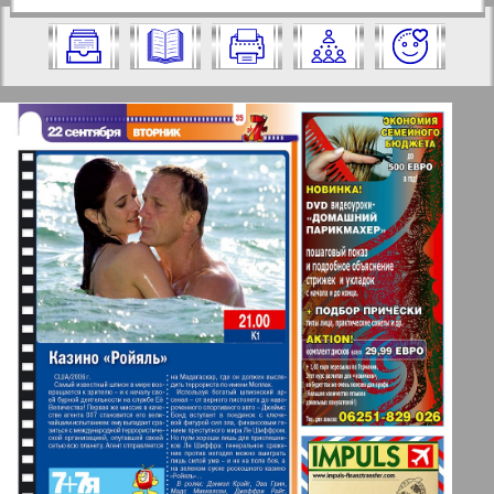
https://pressaru.eu/?pub=7-plus-semya&g
2009 год. Выберите номер и нажмите
od=2009&nomer=38&str=35
на него:
Отправить
✖
✖
✖
Страницы журнала "7плюс7я".
Актуальные газеты и журналы
Номер: 38, 2009 год. Выберите
страницу и нажмите на нее:
Апельсин
1
2
Баден-Вюртемберг
42
47
Берлинский телеграф
3
4
Все pro все