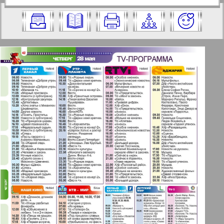
https://pressaru.eu/?pub=7-plus-semya&g
2009 год. Выберите номер и нажмите
od=2009&nomer=21&str=42
на него:
Отправить
✖
✖
✖
Страницы журнала "7плюс7я".
Актуальные газеты и журналы
Номер: 21, 2009 год. Выберите
страницу и нажмите на нее:
Апельсин
1
2
Баден-Вюртемберг
42
47
Берлинский телеграф
3
4
Все pro все