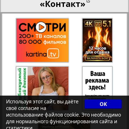
«Контакт»
27
28
Переселенческий вестник
8
12
Рейнское время
29
30
Русский вояж
31
32
Страна
33
34
Телеграф NRW
Используя этот сайт, вы даёте
OK
Христианская газета
своё согласие на
35
36
2
4
использование файлов cookie. Это необходимо
для нормального функционирования сайта и
статистики.