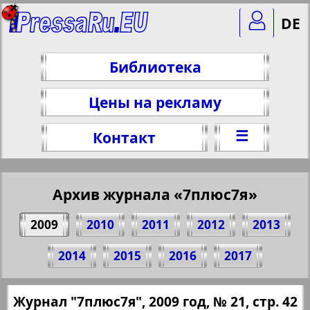
DE
Библиотека
Цены на рекламу
☰
Контакт
Архив журнала «7плюс7я»
2009
2010
2011
2012
2013
Поделитесь 42 стр. журнала "7плюс7я",
2014
2015
2016
2017
№ 21, 2009 г.
(Нажмите, чтобы скопировать ссылку)
✖
Журнал "7плюс7я", 2009 год, № 21, стр. 42
Все номера журнала "7плюс7я" за