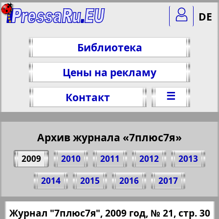
DE
Библиотека
Цены на рекламу
☰
Контакт
Архив журнала «7плюс7я»
2009
2010
2011
2012
2013
Поделитесь 30 стр. журнала "7плюс7я",
2014
2015
2016
2017
№ 21, 2009 г.
(Нажмите, чтобы скопировать ссылку)
✖
Журнал "7плюс7я", 2009 год, № 21, стр. 30
Все номера журнала "7плюс7я" за