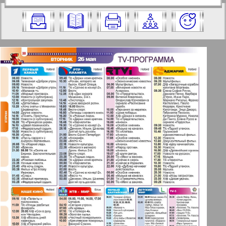
https://pressaru.eu/?pub=7-plus-semya&g
2009 год. Выберите номер и нажмите
od=2009&nomer=21&str=30
на него:
Отправить
✖
✖
✖
Страницы журнала "7плюс7я".
Актуальные газеты и журналы
Номер: 21, 2009 год. Выберите
страницу и нажмите на нее:
Апельсин
1
2
Баден-Вюртемберг
42
47
Берлинский телеграф
3
4
Все pro все