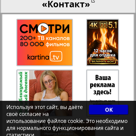
«Контакт»
27
28
Переселенческий вестник
8
12
Рейнское время
30
29
Русский вояж
31
32
Страна
33
34
Телеграф NRW
Используя этот сайт, вы даёте
OK
Христианская газета
своё согласие на
35
36
2
4
использование файлов cookie. Это необходимо
для нормального функционирования сайта и
статистики.