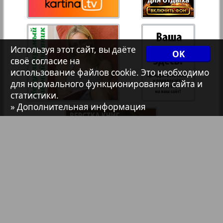
Христианская газета
Архив необновляющихся на сайте изданий
Используя этот сайт, вы даёте
OK
102
своё согласие на
101
использование файлов cookie. Это необходимо
7плюс7я
для нормального функционирования сайта и
статистики.
» Дополнительная информация
Авангард
АйБолит
Акцент
Англия
Библиотека
Анонсы