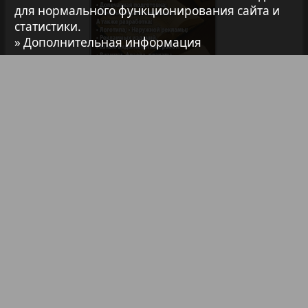
для нормального функционирования сайта и
7плюс7я
статистики.
» Дополнительная информация
Авангард
АйБолит
Библиотека
Анонсы
Реклама в газетах и журналах
Акцент
Реклама на телевидении
Англия
Реклама в социальных сетях
Реклама в интернете
Подписка
Анонс
Партнеры
Наша реклама
Антенна
Карта сайта
Контакт