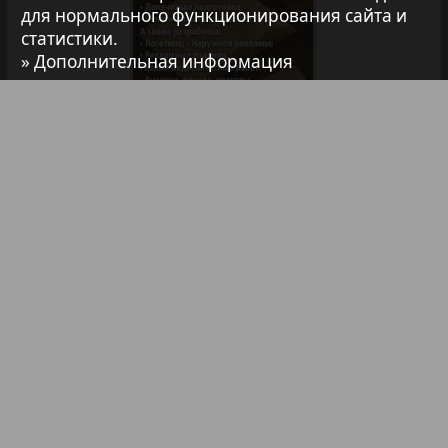
для нормального функционирования сайта и
7плюс7я
статистики.
» Дополнительная информация
Авангард
АйБолит
Библиотека
Анонсы
Реклама в газетах и журналах
Акцент
Реклама на телевидении
Англия
Реклама в социальных сетях
Реклама в интернете
Подписка
Анонс
Партнеры
Наша реклама
Антенна
Карта сайта
Контакт