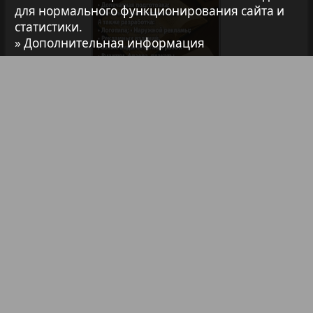
для нормального функционирования сайта и
7плюс7я
статистики.
» Дополнительная информация
Авангард
АйБолит
Библиотека
Анонсы
Реклама в газетах и журналах
Акцент
Реклама на телевидении
Англия
Реклама в социальных сетях
Реклама в интернете
Подписка
Анонс
Партнеры
Наша реклама
Антенна
Карта сайта
Контакт