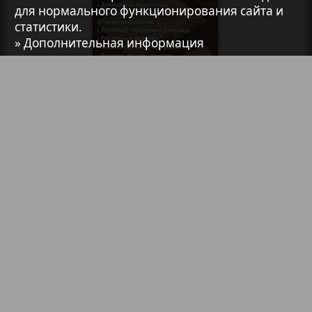
для нормального функционирования сайта и
7плюс7я
статистики.
» Дополнительная информация
Авангард
АйБолит
Библиотека
Анонсы
Реклама в газетах и журналах
Акцент
Реклама на телевидении
Англия
Реклама в социальных сетях
Реклама в интернете
Подписка
Анонс
Партнеры
Наша реклама
Антенна
Карта сайта
Контакт