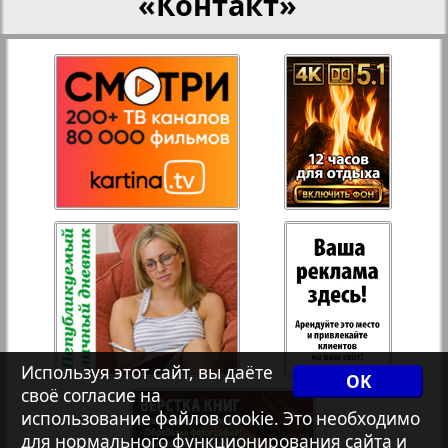
«Контакт»
Переселенческий вестник
Рейнское время
Русский вояж
Страна
Телеграф NRW
Христианская газета
Используя этот сайт, вы даёте
OK
своё согласие на
Архив необновляющихся на сайте изданий
использование файлов cookie. Это необходимо
для нормального функционирования сайта и