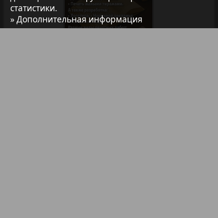
статистики.
7плюс7я
» Дополнительная информация
Авангард
АйБолит
Библиотека
Анонсы
Реклама в газетах и журналах
Акцент
Реклама на телевидении
Реклама в социальных сетях
Англия
Реклама в интернете
Подписка
Анонс
Партнеры
Наша реклама
Карта сайта
Контакт
Антенна
Правообладателям
Impressum / AGB