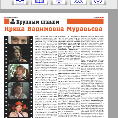
на него:
Отправить
✖
✖
✖
Страницы газеты "TV-бульвар".
Актуальные газеты и журналы
Номер: 2, 2014 год. Выберите
страницу и нажмите на нее:
Апельсин
1
2
Баден-Вюртемберг
15
16
Берлинский телеграф
3
4
Все pro все
5
6