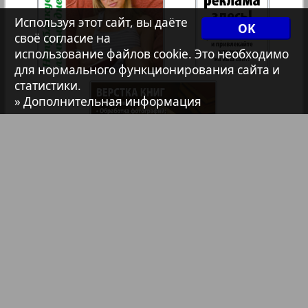
7плюс7я
Используя этот сайт, вы даёте
OK
своё согласие на
39
40
использование файлов cookie. Это необходимо
Авангард
для нормального функционирования сайта и
статистики.
» Дополнительная информация
АйБолит
Акцент
Англия
3
4
Библиотека
Анонсы
Анонс
Реклама в газетах и журналах
Антенна
Реклама на телевидении