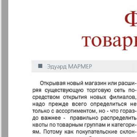
❬
Апельсин
Баден-
1
Вюртембе
7
7
МК-Германия
МК-Герма
планета мнений
13
Новые Земляки
nord.Aktue
Panorama-mir
Партнер
19
1
25
Русский вояж
С