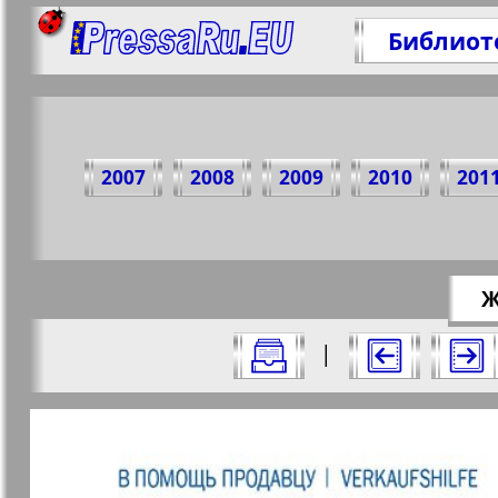
Библиот
Поделит
2007
2008
2009
2010
201
https://p
Ж
Все номера журнала "Торговый Центр
|
Актуальные газеты и журналы
Страницы журнала "Торгов