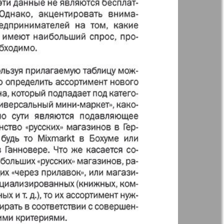
35
36
41
42
Англия
Аугсбург-сити
47
48
53
54
 парк
Будь здоров
-info
Вечерняя газета
60
59
.cz
Wadim
65
66