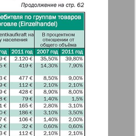
t
Дом и семья
71
72
ая газета
Еврейская
77
78
панорама
н
Жизнь женщины
83
84
Идеальная фирма
а
Катюша