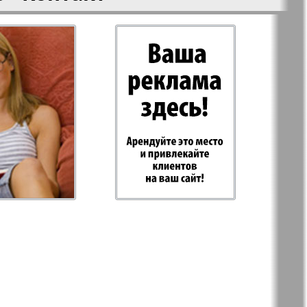
-север
Парус
ий
PRO Women
с
Europe
а-West
Регион
ы здоровья
Heimat-Родина
Русское слово