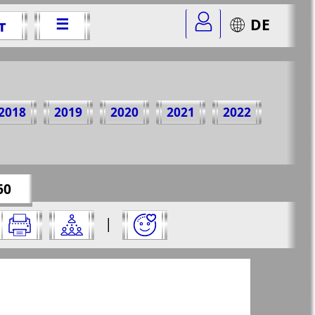
☰
DE
т
2012 г.
2018
2019
2020
2021
2022
r=1&str=60
✖
60
а него:
|
✖
✖
✖
траницу и нажмите на нее: