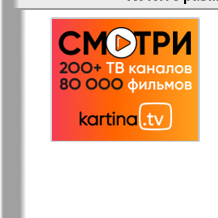
Остров там и тут
Ost-West
Panorama
Переселенец
Подруга
Районка-Nord-Ost-
Районка-S
Bremen-NRW
Редакция Берлин
Редакция
Германия
Рубеж
Русская Га