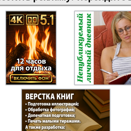
Отдыхай-Купи-
Партнер
продай
Пражский
Пражск
телеграф
экспрес
üd-West
Районка-Nord-Ost-
Районк
Bremen
Рейнская газета
Рецепт
зета
Русская Мысль
Русская