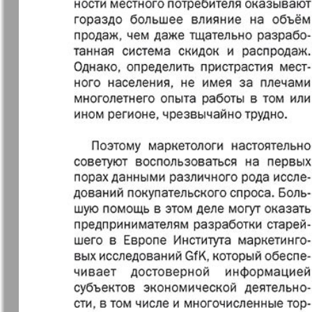
31
Архив необновляющихся на сайте изданий
37
7плюс7я
Авангард
Анонс
Антенна
43
49
Афиша Augsburg
Бизнес
Ваша газета
Версия
55
Вечное
Восточная
61
сокровище
Германия