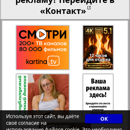
«Контакт»
Переселенческий вестник
Рейнское время
10
11
Русский вояж
Страна
Телеграф NRW
Христианская газета
Используя этот сайт, вы даёте
OK
своё согласие на
использование файлов cookie. Это необходимо