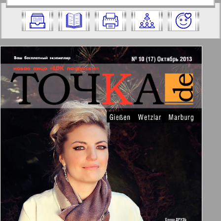
https://pressaru.eu/?pub=tochkade&god=2
2013 год. Выберите номер и нажмите
013&nomer=17&str=1
на него:
Отправить
✖
✖
✖
Страницы журнала "Точка DE".
Актуальные газеты и журналы
Номер: 17, 2013 год. Выберите
страницу и нажмите на нее:
Апельсин
1
2
Баден-Вюртемберг
18
19
Берлинский телеграф
3
4
Все pro все