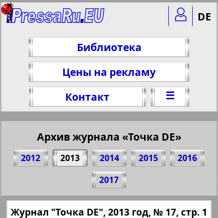
DE
Библиотека
Цены на рекламу
☰
Контакт
Архив журнала «Точка DE»
2012
2013
2014
2015
2016
Поделитесь 1 стр. журнала "Точка DE",
2017
№ 17, 2013 г.
(Нажмите, чтобы скопировать ссылку)
✖
Журнал "Точка DE", 2013 год, № 17, стр. 1
Все номера журнала "Точка DE" за