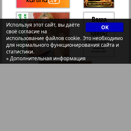
Христианская газета
Используя этот сайт, вы даёте
1
2
OK
Архив необновляющихся на сайте изданий
своё согласие на
использование файлов cookie. Это необходимо
для нормального функционирования сайта и
7плюс7я
статистики.
» Дополнительная информация
Авангард
АйБолит
Акцент
Англия
Библиотека
Анонсы