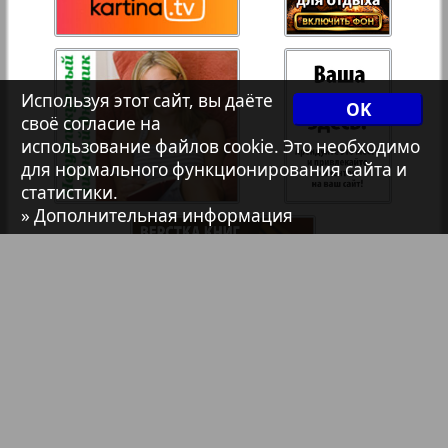
Христианская газета
Архив необновляющихся на сайте изданий
Используя этот сайт, вы даёте
OK
своё согласие на
1
2
использование файлов cookie. Это необходимо
7плюс7я
для нормального функционирования сайта и
статистики.
» Дополнительная информация
Авангард
АйБолит
Акцент
Англия
Библиотека
Анонсы