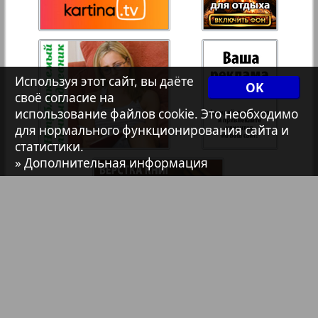
Христианская газета
35
36
Архив необновляющихся на сайте изданий
Используя этот сайт, вы даёте
37
38
OK
своё согласие на
7плюс7я
использование файлов cookie. Это необходимо
для нормального функционирования сайта и
39
40
статистики.
Авангард
» Дополнительная информация
41
42
АйБолит
Акцент
43
44
Англия
Библиотека
Анонсы