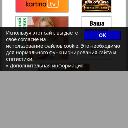
Христианская газета
36
35
Архив необновляющихся на сайте изданий
Используя этот сайт, вы даёте
37
38
OK
своё согласие на
7плюс7я
использование файлов cookie. Это необходимо
для нормального функционирования сайта и
39
40
статистики.
Авангард
» Дополнительная информация
41
42
АйБолит
Акцент
43
44
Англия
Библиотека
Анонсы