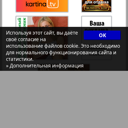
Христианская газета
35
36
Архив необновляющихся на сайте изданий
Используя этот сайт, вы даёте
37
38
OK
своё согласие на
7плюс7я
использование файлов cookie. Это необходимо
для нормального функционирования сайта и
39
40
статистики.
Авангард
» Дополнительная информация
41
42
АйБолит
Акцент
43
44
Англия
Библиотека
Анонсы