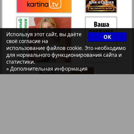
Христианская газета
35
36
Архив необновляющихся на сайте изданий
Используя этот сайт, вы даёте
37
38
OK
своё согласие на
7плюс7я
использование файлов cookie. Это необходимо
для нормального функционирования сайта и
39
40
статистики.
Авангард
» Дополнительная информация
41
42
АйБолит
Акцент
43
44
Англия
Библиотека
Анонсы