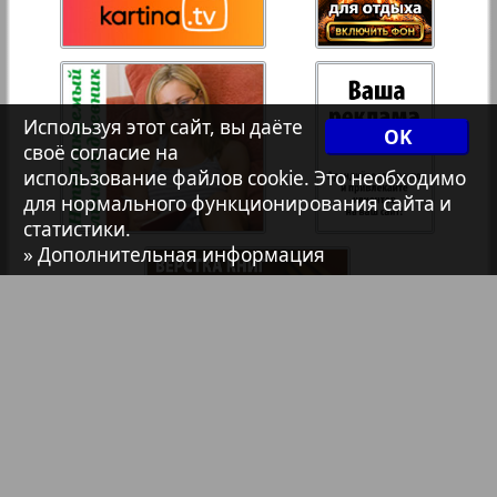
Христианская газета
Архив необновляющихся на сайте изданий
Используя этот сайт, вы даёте
OK
своё согласие на
7плюс7я
использование файлов cookie. Это необходимо
для нормального функционирования сайта и
статистики.
Авангард
» Дополнительная информация
АйБолит
Акцент
Англия
Библиотека
Анонсы