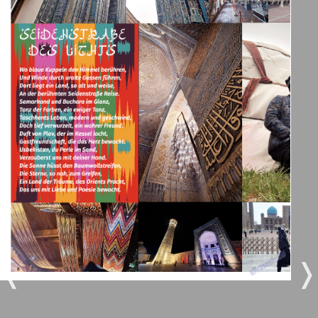
Берлинский телеграф
3
4
Все pro все
5
6
Город 511
МК-Германия планета мнений
8
7
5
6
МК-Германия
9
10
Мост
❬
❭
11
12
MIX-Markt Zeitung