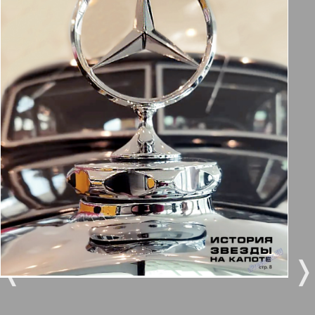
Берлинский телеграф
3
4
Все pro все
5
6
Город 511
МК-Германия планета мнений
7
8
170
169
МК-Германия
9
10
Мост
❬
❭
11
12
MIX-Markt Zeitung