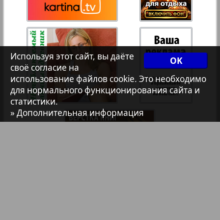
Христианская газета
161
162
Архив необновляющихся на сайте изданий
Используя этот сайт, вы даёте
OK
своё согласие на
7плюс7я
использование файлов cookie. Это необходимо
для нормального функционирования сайта и
статистики.
Авангард
» Дополнительная информация
АйБолит
Акцент
Англия
Библиотека
Анонсы