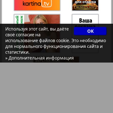
Христианская газета
161
162
Архив необновляющихся на сайте изданий
Используя этот сайт, вы даёте
OK
своё согласие на
7плюс7я
использование файлов cookie. Это необходимо
для нормального функционирования сайта и
статистики.
Авангард
» Дополнительная информация
АйБолит
Акцент
Англия
Библиотека
Анонсы