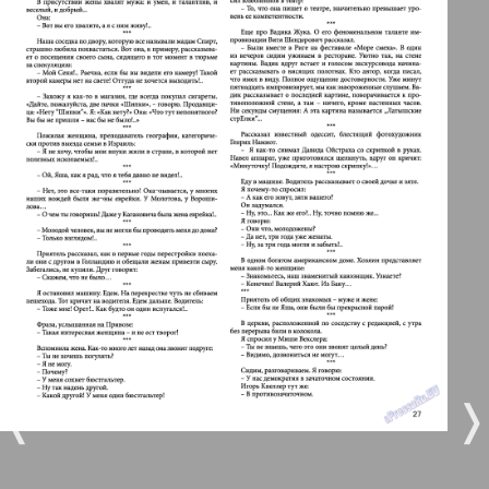
Берлинский телеграф
3
4
Все pro все
5
6
Город 511
МК-Германия планета мнений
7
8
169
170
МК-Германия
9
10
Мост
❬
❭
11
12
MIX-Markt Zeitung