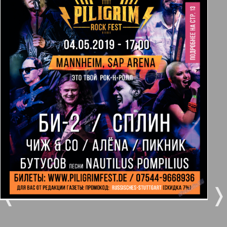
Берлинский телеграф
3
4
Все pro все
5
6
Город 511
МК-Германия планета мнений
7
8
99
100
МК-Германия
9
10
Мост
❬
❭
11
12
MIX-Markt Zeitung