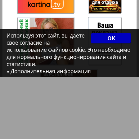
Христианская газета
35
36
91
92
Архив необновляющихся на сайте изданий
Используя этот сайт, вы даёте
OK
своё согласие на
7плюс7я
использование файлов cookie. Это необходимо
для нормального функционирования сайта и
статистики.
Авангард
» Дополнительная информация
АйБолит
Акцент
Англия
Библиотека
Анонсы