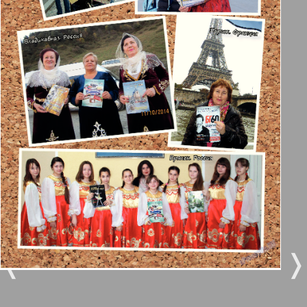
Берлинский телеграф
3
4
Все pro все
5
6
Город 511
МК-Германия планета мнений
7
8
54
55
МК-Германия
9
10
Мост
❬
❭
11
12
MIX-Markt Zeitung