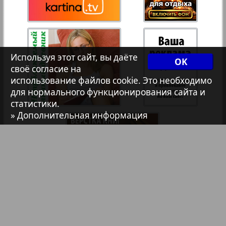
Христианская газета
35
36
47
Архив необновляющихся на сайте изданий
Используя этот сайт, вы даёте
OK
своё согласие на
37
38
7плюс7я
использование файлов cookie. Это необходимо
для нормального функционирования сайта и
статистики.
Авангард
39
40
» Дополнительная информация
АйБолит
Акцент
Англия
Библиотека
Анонсы