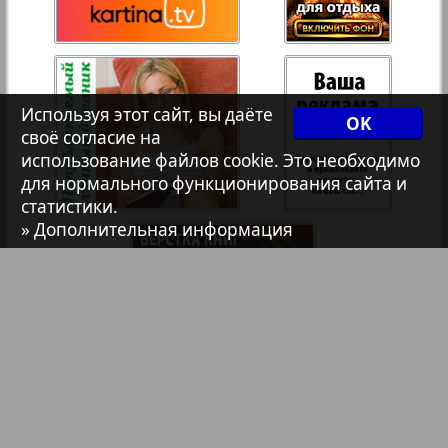
Христианская газета
14
Архив необновляющихся на сайте изданий
Используя этот сайт, вы даёте
OK
своё согласие на
7плюс7я
использование файлов cookie. Это необходимо
для нормального функционирования сайта и
статистики.
Авангард
» Дополнительная информация
АйБолит
Акцент
Англия
Библиотека
Анонсы