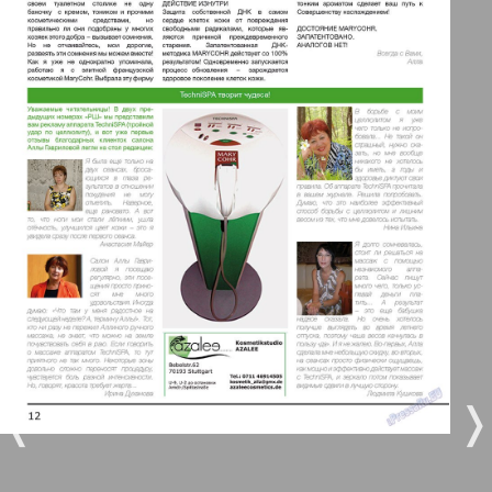
Берлинский телеграф
3
4
Все pro все
5
6
Город 511
МК-Германия планета мнений
7
8
21
22
МК-Германия
9
10
Мост
❬
❭
12
11
MIX-Markt Zeitung