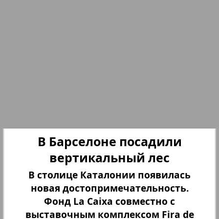
23
24
Партнер
19
15
Партнер-NRW
25
26
Переселенческий вестник
27
28
Рейнское время
29
30
Русский вояж
В Барселоне посадили
вертикальный лес
Страна
31
32
6
10
В столице Каталонии появилась
новая достопримечательность.
Телеграф NRW
Фонд La Caixa совместно с
33
34
выставочным комплексом Fira de