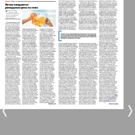
Берлинский телеграф
3
4
Все pro все
5
6
Город 511
МК-Германия планета мнений
8
7
МК-Германия
32
36
9
10
Мост
❬
❭
11
12
MIX-Markt Zeitung