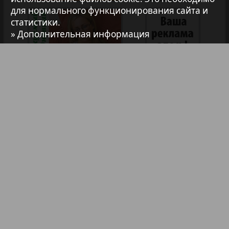
для нормального функционирования сайта и
Анонс
45
46
статистики.
» Дополнительная информация
Антенна
47
48
Аргументы и факты Европа
Артек
Аугсбург-сити
Афиша Augsburg
Библиотека
Анонсы
Бизнес
Реклама в газетах и журналах