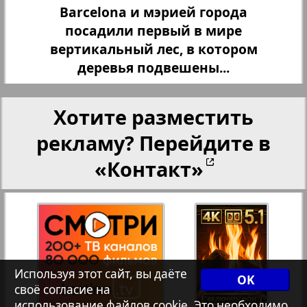
Barcelona и мэрией города
Христианская газета
посадили первый в мире
35
36
вертикальный лес, в котором
Архив необновляющихся на сайте изданий
деревья подвешены...
37
38
7плюс7я
Хотите разместить
рекламу? Перейдите в
1
Авангард
39
40
«Контакт»
АйБолит
41
42
Акцент
43
44
Используя этот сайт, вы даёте
OK
Англия
своё согласие на
использование файлов cookie. Это необходимо