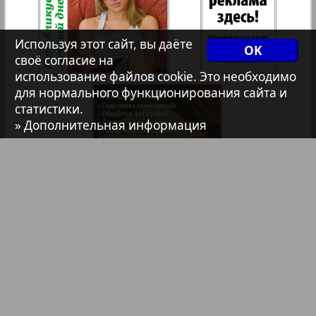
Христианская газета
Используя этот сайт, вы даёте
OK
своё согласие на
Архив необновляющихся на сайте изданий
использование файлов cookie. Это необходимо
для нормального функционирования сайта и
статистики.
7плюс7я
» Дополнительная информация
Авангард
1
2
АйБолит
Библиотека
Анонсы
Акцент
Реклама в газетах и журналах
Англия
Реклама на телевидении