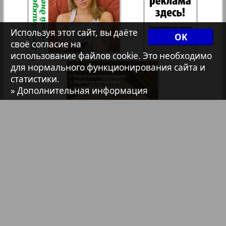
Христианская газета
Используя этот сайт, вы даёте
OK
своё согласие на
Архив необновляющихся на сайте изданий
использование файлов cookie. Это необходимо
для нормального функционирования сайта и
статистики.
7плюс7я
» Дополнительная информация
Авангард
1
2
АйБолит
Библиотека
Анонсы
Акцент
Реклама в газетах и журналах
Англия
Реклама на телевидении