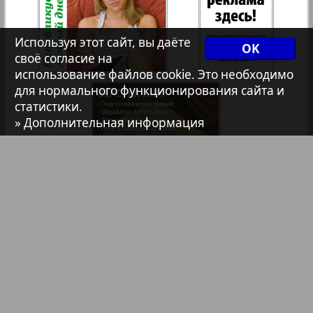
Христианская газета
Используя этот сайт, вы даёте
OK
своё согласие на
Архив необновляющихся на сайте изданий
использование файлов cookie. Это необходимо
для нормального функционирования сайта и
статистики.
7плюс7я
» Дополнительная информация
Авангард
1
2
АйБолит
Библиотека
Анонсы
Акцент
Реклама в газетах и журналах
Реклама на телевидении
Англия