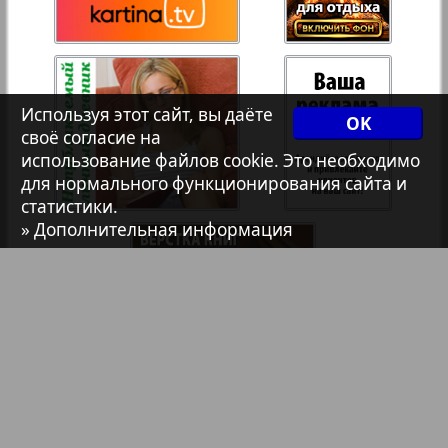
Христианская газета
35
36
2
1
Архив необновляющихся на сайте изданий
Используя этот сайт, вы даёте
37
38
OK
своё согласие на
7плюс7я
использование файлов cookie. Это необходимо
для нормального функционирования сайта и
39
40
статистики.
Авангард
» Дополнительная информация
АйБолит
Акцент
Англия
Библиотека
Анонсы