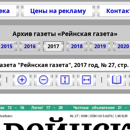
ека
Цены на рекламу
Контак
тесь 1 стр. газеты "Рейнская газета", № 27, 2
(Нажмите, чтобы скопировать ссылку)
Архив газеты «Рейнская газета»
2015
2016
2017
2018
2019
2020
essaru.eu/?pub=reinskaja-gazeta&god=2017&nom
азета "Рейнская газета", 2017 год, № 27, стр.
 за 2017 год. Выберите номер и нажмите на 
|
|
Отправить
я газета". Номер: 27, 2017 год. Выберите с
Берлинский
Все pro
2
3
4