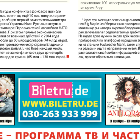
плюс!
Kulinar TV
Kurorte 
анкфурт
М-City
Маяк П
ия
Мост-Израиль
Мюнхен
Наша Газета
Наша Г
Италия
Ирланд
 газета
Новая Wолна
Норд