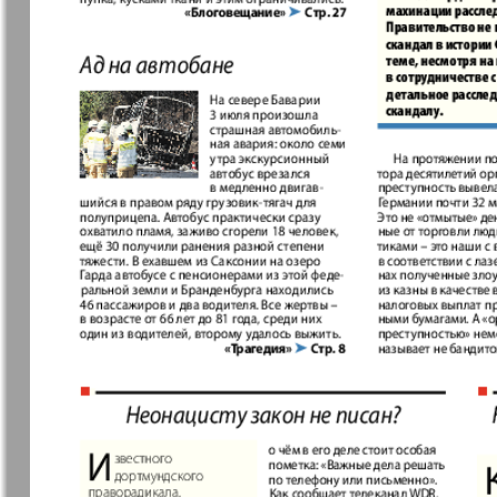
Германия плюс
Давай
Домашний
Домашни
кулинар
ресторан
Европа экспресс
Европейс
меридиан
Закон и люди
Зарубежн
записки
Известия BW
Изюм
Кенгуру
Клан