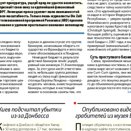
Диалог
Diploma
й
Дублин
Еврейск
инфоцентр
кий
ExPress
Жасми
ые
Здоровье
Игуана
iDEAL
Карьер
КП в Европе
КП Исп