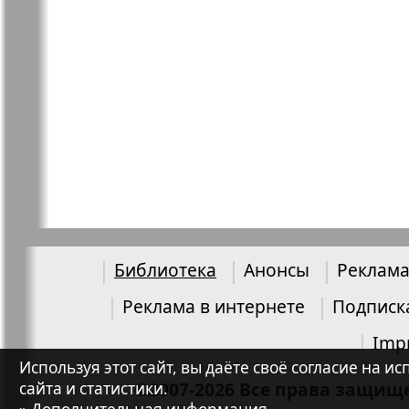
Русский Баден-
Рыбалка P
Вюртемберг
Свой дом
Семейная 
Товары и услуги
Толстяк
TVrus
The Busine
Курьер
Библиотека
Анонсы
Реклама
Реклама в интернете
Подписк
Forum Plus
Хоттабыч
Imp
Используя этот сайт, вы даёте своё согласие на
©2007-2026 Все права защищ
сайта и статистики.
Эпоха