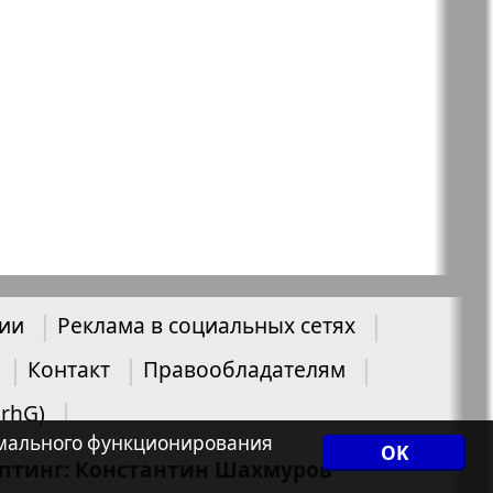
nUK
Светлана в
Германии
 дело
Svet/Lana
E
TV-бульвар
 Гамбурге
Флирт
нии
Реклама в социальных сетях
Контакт
Правообладателям
ика и
Экспресс газета
UrhG)
нормального функционирования
OK
иптинг: Константин Шахмуров
Эрудит-MIX