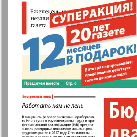
❬
Вюртембе
7
МК-Германия
МК-Герма
31
планета мнений
13
Новые Земляки
nord.Aktue
Panorama-mir
Партнер
19
25
Русский вояж
С
31
5
Архив необновляющихся на сайте изданий