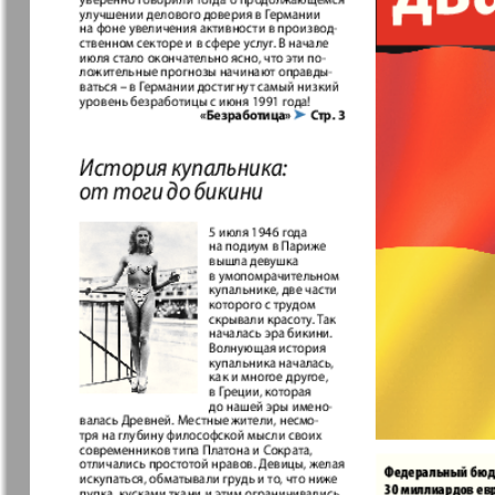
37
7плюс7я
Авангард
Анонс
Антенна
43
49
Афиша Augsburg
Бизнес
Ваша газета
Версия
55
Вечное
Восточная
сокровище
Германия