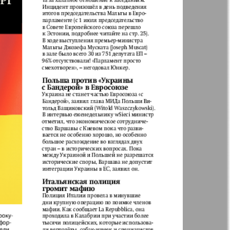
41
42
Англия
Аугсбург-сити
47
48
53
54
 парк
Будь здоров
-info
Вечерняя газета
59
60
.cz
Wadim