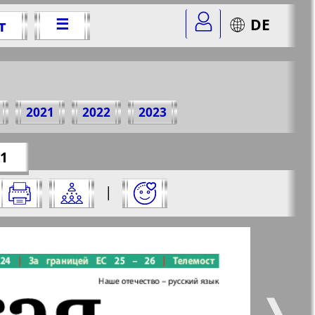
☰
DE
т
017 г.
2021
2022
2023
er=27&str=1
✖
 1
него:
|
✖
✖
✖
траницу и нажмите на нее:
 все
Город 511
5
6