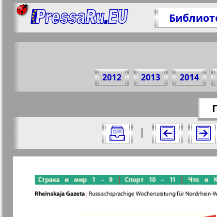
Библиот
Подели
2012
2013
2014
https://pr
Г
Все номера газеты "Рейнская газета"
|
Актуальные газеты и журналы
Страницы газеты "Рейнска
Апельсин
Баден-
1