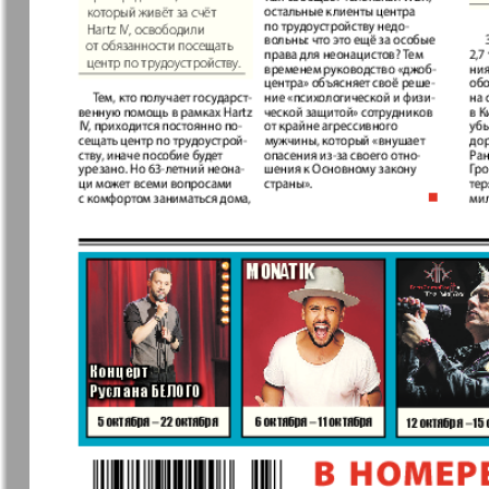
Кругозор
Кругозор 
Le Voyageur
Life in Фр
Мир отдыха и
МК Испан
здоровья
Наш Иерусалим
Наш мир
Наше Турбюро
Нескучная