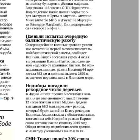
t
Дом и семья
ая газета
Еврейская
панорама
н
Жизнь женщины
Идеальная фирма
а
Катюша
ания
Крот в Германии