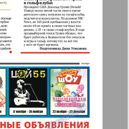
aktuell
LDK по-русски
ортугалии
Мила
-сити
My City Frankfurt
am Main
азета
Наша марка
ия
Объектив EU