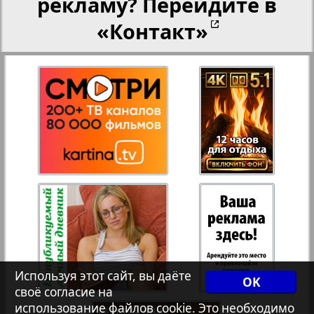
рекламу? Перейдите в
«Контакт»
Переселенческий вестник
27
28
Рейнское время
29
30
Русский вояж
3
4
Страна
31
32
Телеграф NRW
33
34
Христианская газета
Используя этот сайт, вы даёте
35
36
OK
своё согласие на
Архив необновляющихся на сайте изданий
использование файлов cookie. Это необходимо