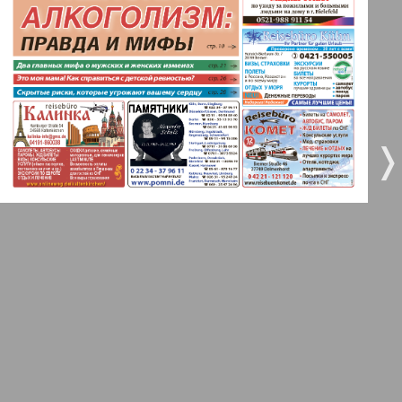
5
6
Город 511
МК-Германия планета мнений
7
8
❬
❭
9
10
МК-Германия
9
10
Мост
11
12
MIX-Markt Zeitung
Наше время
13
14
Новые Земляки