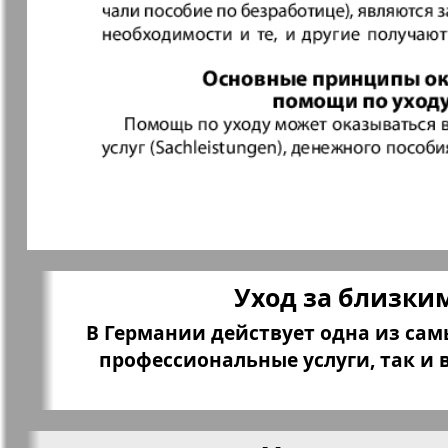
Кругозор
Кругозор 
Le Voyageur
Life in Фр
Мир отдыха и
МК Испан
здоровья
Уход за близки
Наш Иерусалим
Наш мир
В Германии действует одна из са
профессиональные услуги, так и
Наше Турбюро
Нескучная