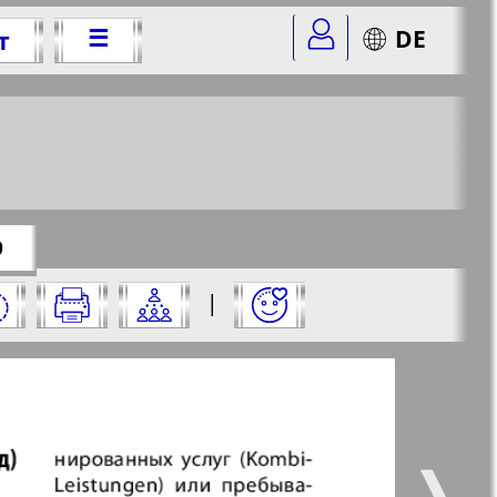
☰
DE
т
025 г.
=4&str=19
✖
9
него:
|
✖
✖
✖
аницу и нажмите на нее:
 все
Город 511
5
6