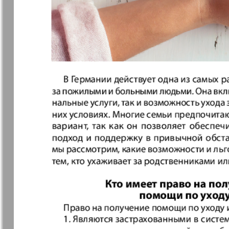
7плюс7я
Авангард
Анонс
Антенна
Афиша Augsburg
Бизнес
Ваша газета
Версия
Вечное
Восточная
сокровище
Германия