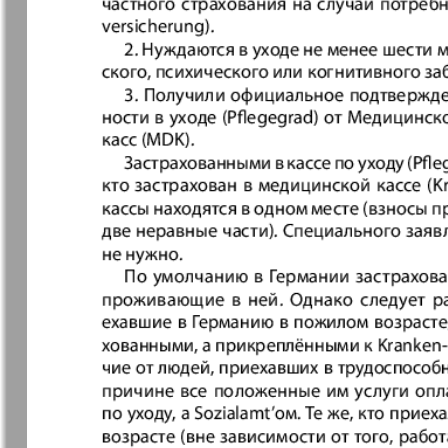
Германия плюс
Давай
Домашний
Домашни
кулинар
ресторан
Европа экспресс
Европейс
меридиан
Закон и люди
Зарубежн
записки
Известия BW
Изюм
Кенгуру
Клан