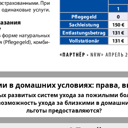
плюс!
Kulinar TV
Kurorte 
анкфурт
М-City
Маяк П
ия
Мост-Израиль
Мюнхен
ми в домашних условиях: права, 
Наша Газета
Наша Г
Италия
Ирланд
мых развитых систем ухода за пожилыми б
 возможность ухода за близкими в домашни
льготы предоставляются?
 газета
Новая Wолна
Норд