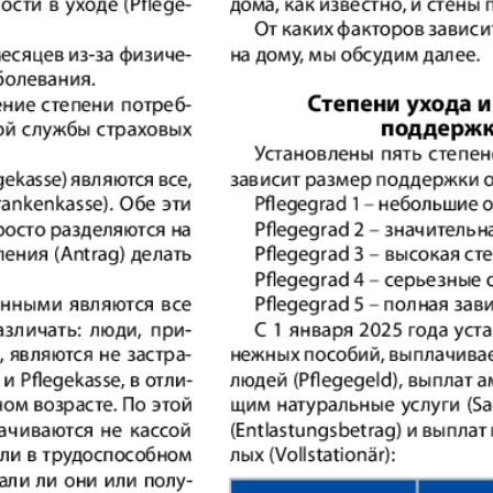
Диалог
Diploma
й
Дублин
Еврейск
инфоцентр
кий
ExPress
Жасми
ые
Здоровье
Игуана
iDEAL
Карьер
КП в Европе
КП Исп