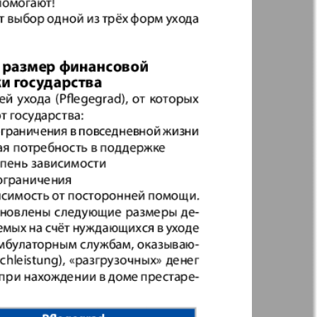
t
Дом и семья
ая газета
Еврейская
панорама
н
Жизнь женщины
Идеальная фирма
а
Катюша
ания
Крот в Германии