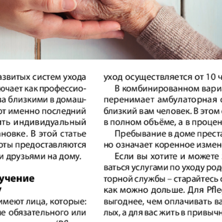
АйБолит
Акцент
Аргументы и
Артек
факты Европа
Бизнес мир
Бизнес
Вести
Вестник
Восточный
Vizainfo
курьер