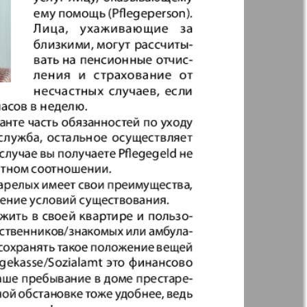
Англия
Аугсбург-сити
 парк
Будь здоров
-info
Вечерняя газета
.cz
Wadim