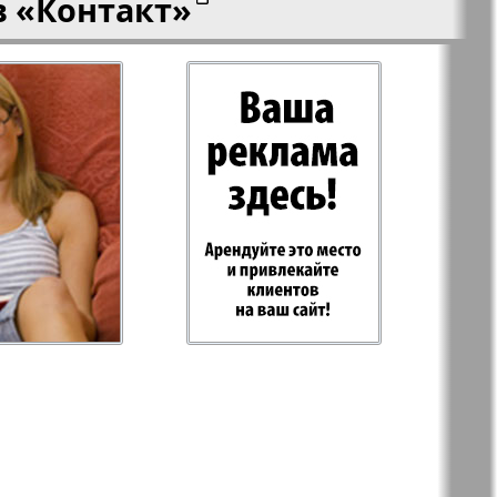
в
«Контакт»
-север
Парус
ий
PRO Women
с
Europe
а-West
Регион
ы здоровья
Heimat-Родина
Русское слово
ария