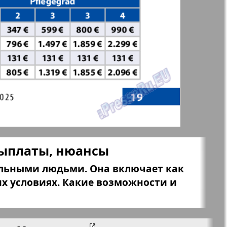
aktuell
LDK по-русски
ортугалии
Мила
-сити
My City Frankfurt
am Main
выплаты, нюансы
азета
Наша марка
ия
ольными людьми. Она включает как
х условиях. Какие возможности и
Объектив EU