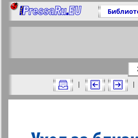
Библиот
Подел
https:/
Все номера журнала "Партнер-NRW" з
|
|
Актуальные газеты и журналы
Страницы журнала "Партн
Апельсин
Баден-
1