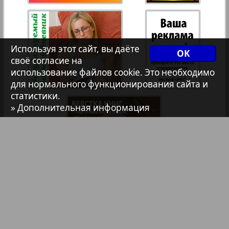
Христианская газета
35
36
Архив необновляющихся на сайте изданий
Используя этот сайт, вы даёте
1
2
OK
37
38
своё согласие на
использование файлов cookie. Это необходимо
7плюс7я
для нормального функционирования сайта и
статистики.
39
40
» Дополнительная информация
Авангард
41
42
АйБолит
Акцент
43
44
Библиотека
Анонсы
Англия
Реклама в газетах и журналах