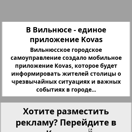
27
28
Переселенческий вестник
Рейнское время
29
30
В Вильнюсе - единое
приложение Kovas
Русский вояж
Вильнюсское городское
31
32
самоуправление создало мобильное
Страна
приложение Kovas, которое будет
21
25
информировать жителей столицы о
33
34
Телеграф NRW
чрезвычайных ситуациях и важных
событиях в городе...
Христианская газета
35
36
Хотите разместить
рекламу? Перейдите в
Архив необновляющихся на сайте изданий
37
38