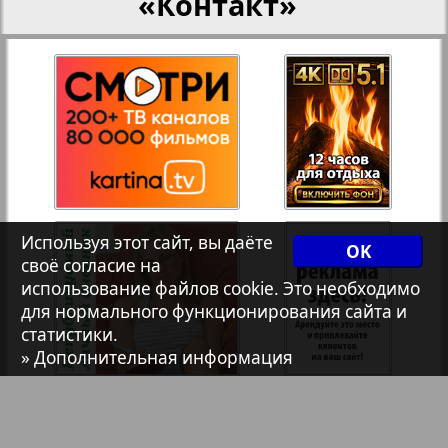
«Контакт»
7плюс7я
39
40
Авангард
15
19
АйБолит
Акцент
Используя этот сайт, вы даёте
OK
своё согласие на
Англия
использование файлов cookie. Это необходимо
для нормального функционирования сайта и
статистики.
Анонс
» Дополнительная информация
Антенна
10
13