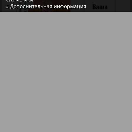
» Дополнительная информация
Анонс
Антенна
Аргументы и факты Европа
Артек
Аугсбург-сити
Афиша Augsburg
Библиотека
Анонсы
Бизнес
Реклама в газетах и журналах