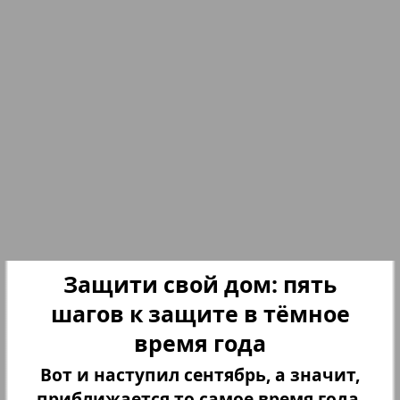
Партнер
Партнер-NRW
Переселенческий вестник
Рейнское время
210
211
Русский вояж
Защити свой дом: пять
Страна
шагов к защите в тёмное
время года
Телеграф NRW
Вот и наступил сентябрь, а значит,
приближается то самое время года,