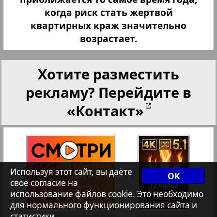
Христианская газета
когда риск стать жертвой
квартирных краж значительно
возрастает.
208
209
Архив необновляющихся на сайте изданий
Хотите разместить
7плюс7я
рекламу? Перейдите в
«Контакт»
Авангард
АйБолит
Акцент
Используя этот сайт, вы даёте
OK
своё согласие на
использование файлов cookie. Это необходимо
Англия
для нормального функционирования сайта и
статистики.