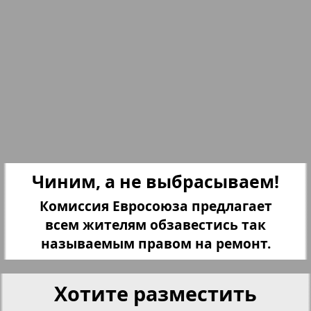
Партнер
Партнер-NRW
Переселенческий вестник
Рейнское время
Чиним, а не выбрасываем!
199
198
Русский вояж
Комиссия Евросоюза предлагает
всем жителям обзавестись так
Страна
называемым правом на ремонт.
Телеграф NRW
Хотите разместить