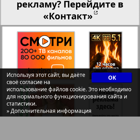
рекламу? Перейдите в
Христианская газета
«Контакт»
Архив необновляющихся на сайте изданий
197
7плюс7я
Авангард
Используя этот сайт, вы даёте
OK
своё согласие на
использование файлов cookie. Это необходимо
АйБолит
для нормального функционирования сайта и
статистики.
Акцент
» Дополнительная информация
Англия