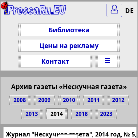
DE
Библиотека
Цены на рекламу
☰
Контакт
Архив газеты «Нескучная газета»
2008
2009
2010
2011
2012
Поделитесь 4 стр. журнала "Нескучная
2013
2014
2018
2023
газета", № 5, 2014 г.
(Нажмите, чтобы скопировать ссылку)
✖
Журнал "Нескучная газета", 2014 год, № 5,
Все номера газеты "Нескучная