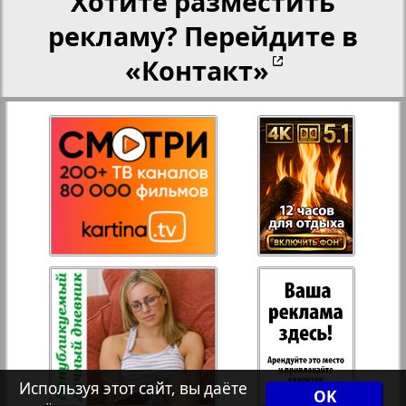
Хотите разместить
рекламу? Перейдите в
27
28
Переселенческий вестник
«Контакт»
Рейнское время
29
30
Русский вояж
31
32
Страна
33
34
Телеграф NRW
Христианская газета
35
36
Используя этот сайт, вы даёте
OK