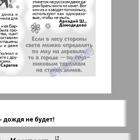
aktuell
LDK по-русски
ортугалии
Мила
-сити
My City Frankfurt
am Main
азета
Наша марка
ия
 дождя не будет!
Объектив EU