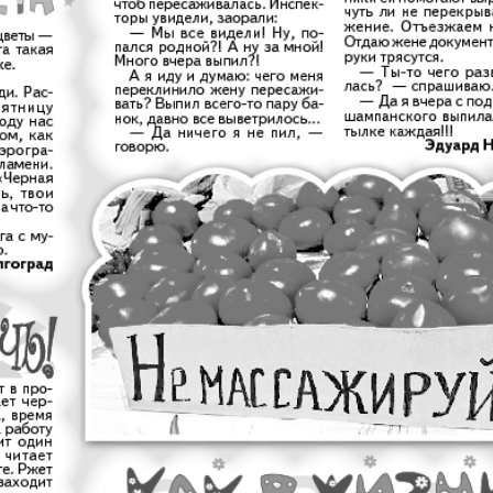
Диалог
Diploma
й
Дублин
Еврейск
инфоцентр
кий
ExPress
Жасми
ые
Здоровье
Игуана
iDEAL
Карьер
КП в Европе
КП Исп