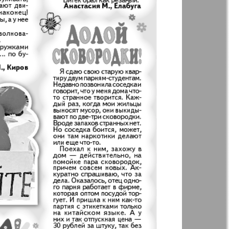
t
Дом и семья
ая газета
Еврейская
панорама
н
Жизнь женщины
Идеальная фирма
а
Катюша
ания
Крот в Германии