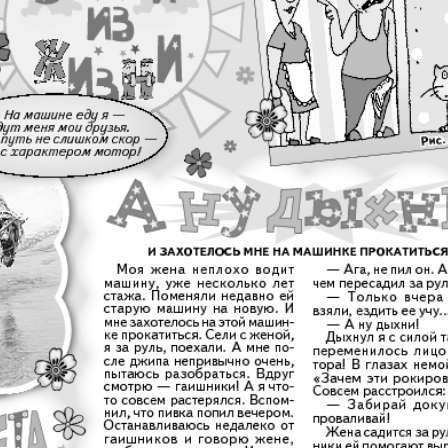
АйБолит
Акцент
Аргументы и
Артек
факты Европа
Бизнес мир
Бизнес
Вести
Вестник
Восточный
Vizainfo
курьер