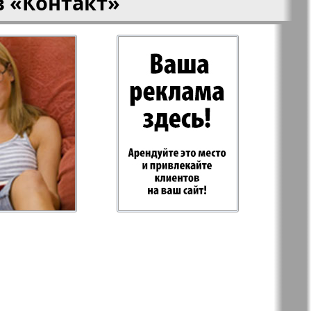
в
«Контакт»
-север
Парус
ий
PRO Women
с
Europe
а-West
Регион
ы здоровья
Heimat-Родина
Русское слово
ария