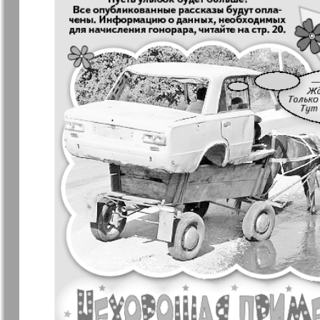
7плюс7я
Авангард
Анонс
Антенна
Афиша Augsburg
Бизнес
Ваша газета
Версия
Вечное
Восточная
сокровище
Германия