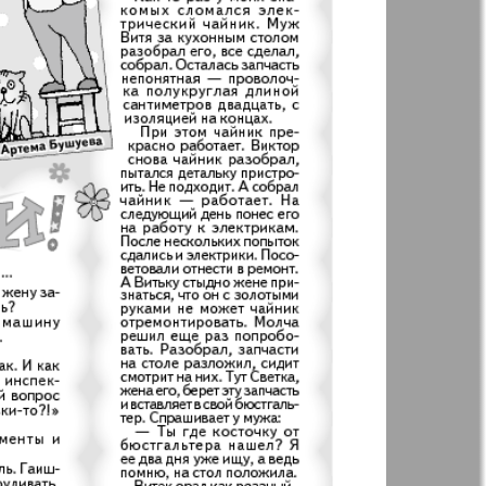
Англия
Аугсбург-сити
 парк
Будь здоров
-info
Вечерняя газета
.cz
Wadim