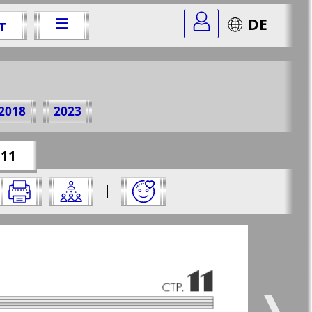
☰
DE
т
 2013 г.
2018
2023
omer=8&str=11
✖
 11
а него:
|
✖
✖
✖
страницу и нажмите на нее:
 все
Город 511
5
6