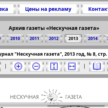
ека
Цены на рекламу
Контак
сь 11 стр. журнала "Нескучная газета", № 8,
(Нажмите, чтобы скопировать ссылку)
Архив газеты «Нескучная газета»
9
2010
2011
2012
2013
2014
ssaru.eu/?pub=neskuchnaja-gazeta&god=2013&n
рнал "Нескучная газета", 2013 год, № 8, стр.
" за 2013 год. Выберите номер и нажмите н
|
|
Отправить
ая газета". Номер: 8, 2013 год. Выберите 
Берлинский
Все pro
2
3
4