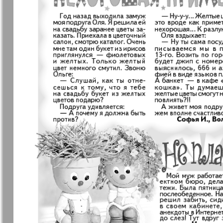
Германия плюс
Давай
Домашний
Домашни
кулинар
ресторан
Европа экспресс
Европейс
меридиан
Закон и люди
Зарубежн
записки
Известия BW
Изюм
Кенгуру
Клан