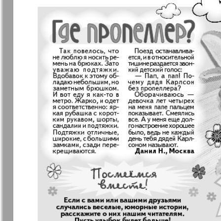
❬
Вюртембе
7
МК-Германия
МК-Герма
планета мнений
13
Новые Земляки
nord.Aktue
Panorama-mir
Партнер
19
25
Русский вояж
С
31
Архив необновляющихся на сайте изданий