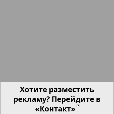
nord.Aktuell
Neue Zeiten
Обзор
Отдых и здоровье
Panorama-mir
Партнер
Хотите разместить
рекламу? Перейдите в
Партнер-NRW
«Контакт»