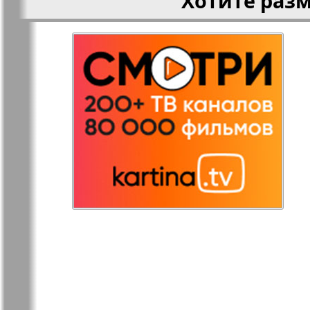
Хотите раз
Остров там и тут
Ost-West
Panorama
Переселенец
Подруга
Районка-Nord-Ost-
Районка-S
Bremen-NRW
Редакция Берлин
Редакция
Германия
Рубеж
Русская Га