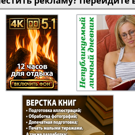
местить рекламу? Перейдите 
Отдыхай-Купи-
Партнер
продай
Пражский
Пражск
телеграф
экспрес
üd-West
Районка-Nord-Ost-
Районк
Bremen
Рейнская газета
Рецепт
зета
Русская Мысль
Русская