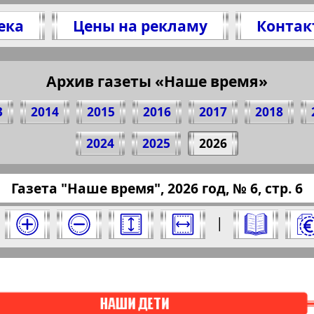
ека
Цены на рекламу
Контак
Архив газеты «Наше время»
елитесь 6 стр. газеты "Наше время", № 6, 202
(Нажмите, чтобы скопировать ссылку)
3
2014
2015
2016
2017
2018
2024
2025
2026
pressaru.eu/?pub=nasche-wremja&god=2026&nom
Газета "Наше время", 2026 год, № 6, стр. 6
2026 год. Выберите номер и нажмите на него
|
Отправить
 время". Номер: 6, 2026 год. Выберите стра