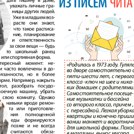
Диалог
Diploma
й
Дублин
Еврейск
инфоцентр
кий
ExPress
Жасми
ые
Здоровье
Игуана
iDEAL
Карьер