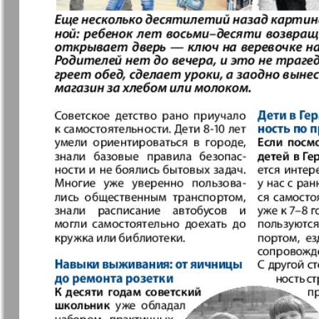
Архив необновляющихся на сайте изданий
7плюс7я
Авангард
Анонс
Антенна
Афиша Augsburg
Бизнес
Ваша газета
Версия
Вечное
Восточная
сокровище
Германия