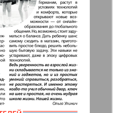
Англия
Аугсбург-сити
 парк
Будь здоров
-info
Вечерняя газета
.cz
Wadim