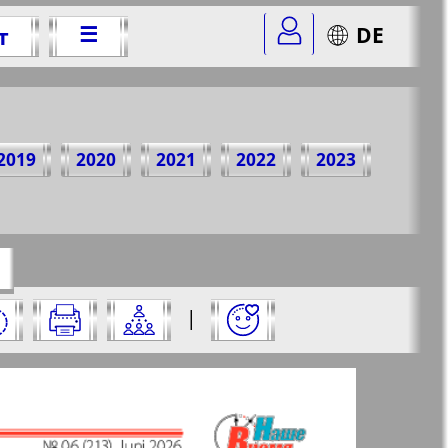
☰
DE
т
6 г.
2019
2020
2021
2022
2023
er=6&str=6
✖
:
|
✖
✖
✖
ницу и нажмите на нее: