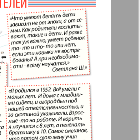
t
Дом и семья
ая газета
Еврейская
панорама
н
Жизнь женщины
Идеальная фирма
а
Катюша