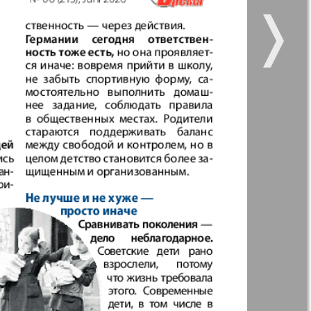
❭
 все
Город 511
6
5
7
8
11
12
kt Zeitung
Наше время
16
Отдых и здоровье
ленческий
Рейнское время
к
Христианская
газета