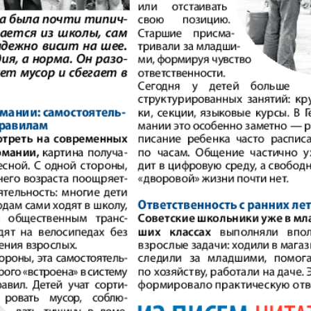
АйБолит
Акцент
Аргументы и
Артек
факты Европа
Бизнес мир
Бизнес
Вести
Вестник
Восточный
Vizainfo
курьер