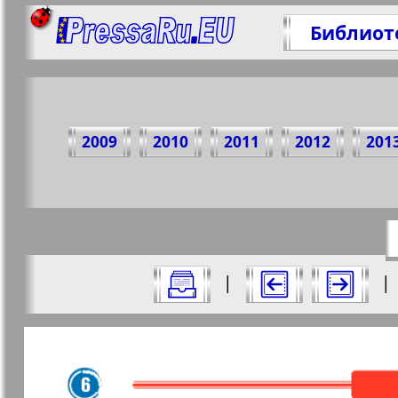
Библиот
Под
2009
2010
2011
2012
201
https://
Все номера газеты "Наше время" за 
|
|
Актуальные газеты и журналы
Страницы газеты "Наше