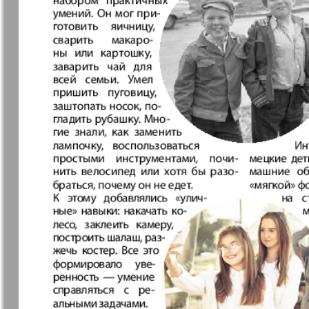
Германия плюс
Давай
Домашний
Домашни
кулинар
ресторан
Европа экспресс
Европейс
меридиан
Закон и люди
Зарубежн
записки
Известия BW
Изюм