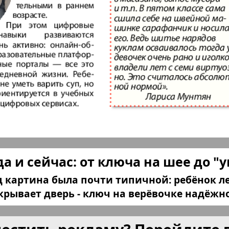
КП в Европе
КП Исп
плюс!
Kulinar TV
Kurorte 
анкфурт
М-City
Маяк П
ия
Мост-Израиль
Мюнхен
да и сейчас: от ключа на шее до "
Наша Газета
Наша Г
 картина была почти типичной: ребёнок л
Италия
Ирланд
крывает дверь - ключ на верёвочке надёжно
 газета
Новая Wолна
Норд