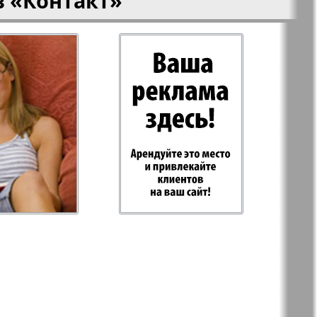
в
«Контакт»
-север
Парус
ий
PRO Women
с
Europe
а-West
Регион
ы здоровья
Heimat-Родина
Русское слово