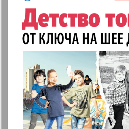
❬
Апельсин
Баден-
1
Вюртембе
3
7
МК-Германия
МК-Герма
планета мнений
Новые Земляки
nord.Aktue
Panorama-mir
Партнер
Русский вояж
С