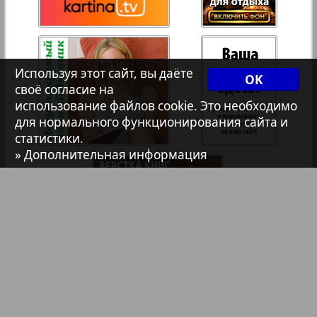
Христианская газета
Архив необновляющихся на сайте изданий
Используя этот сайт, вы даёте
OK
своё согласие на
1
2
использование файлов cookie. Это необходимо
7плюс7я
для нормального функционирования сайта и
статистики.
» Дополнительная информация
Авангард
АйБолит
Акцент
Англия
Библиотека
Анонсы