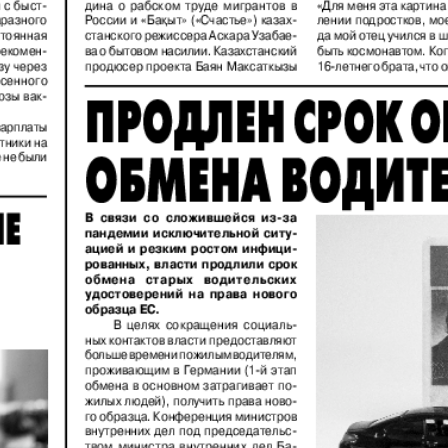
Диалог
Diploma
й
Дублин
Еврейск
инфоцентр
кий
ExPress
Жасми
ые
Здоровье
Игуана
iDEAL
Карьер