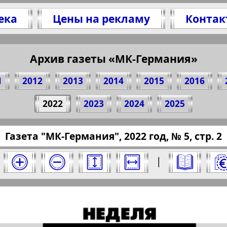
ека
Цены на рекламу
Контак
Архив газеты «МК-Германия»
литесь 2 стр. газеты "МК-Германия", № 5, 202
(Нажмите, чтобы скопировать ссылку)
1
2012
2013
2014
2015
2016
2022
2023
2024
2025
/pressaru.eu/?pub=mk-germany&god=2022&nome
Газета "МК-Германия", 2022 год, № 5, стр. 2
 2022 год. Выберите номер и нажмите на не
|
Отправить
рмания". Номер: 5, 2022 год. Выберите стр