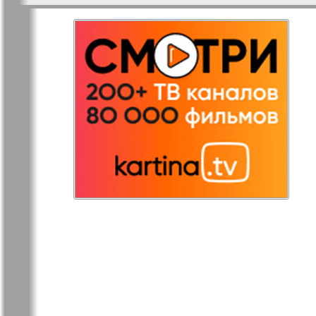
Остров там и тут
Ost-West
Panorama
Переселенец
Подруга
Районка-Nord-Ost-
Районка-S
Bremen-NRW
Редакция Берлин
Редакция
Германия
Рубеж
Русская Га