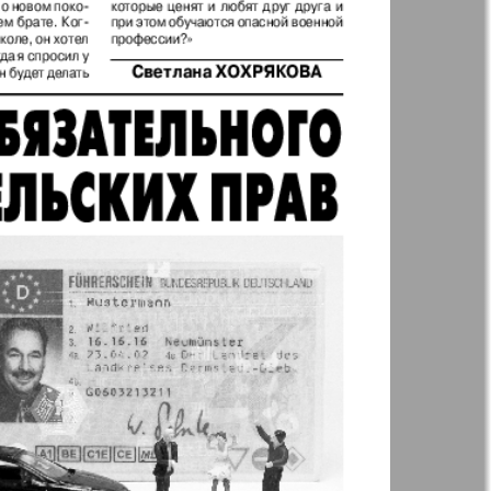
t
Дом и семья
ая газета
Еврейская
панорама
н
Жизнь женщины
Идеальная фирма
а
Катюша