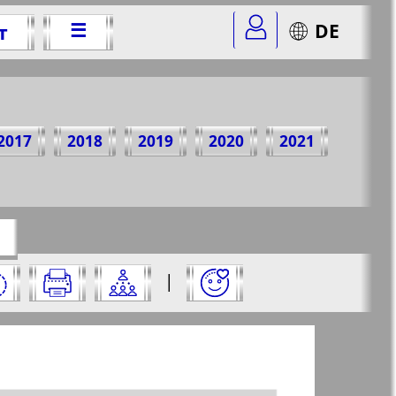
☰
DE
т
2 г.
2017
2018
2019
2020
2021
r=5&str=2
✖
го:
|
✖
✖
✖
аницу и нажмите на нее: