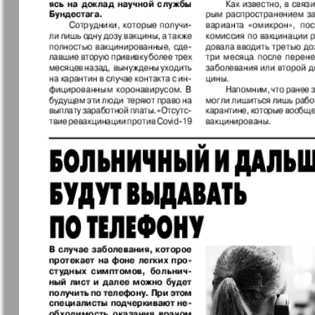
Германия плюс
Давай
Домашний
Домашни
кулинар
ресторан
Европа экспресс
Европейс
меридиан
Закон и люди
Зарубежн
записки
Известия BW
Изюм