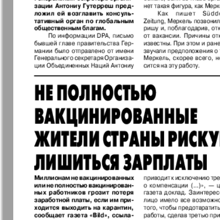
31
Архив необновляющихся на сайте изданий
7плюс7я
Авангард
Анонс
Антенна
Афиша Augsburg
Бизнес
Ваша газета
Версия
Вечное
Восточная
сокровище
Германия