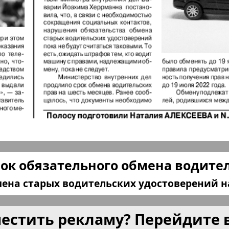
КП в Европе
КП Исп
плюс!
Kulinar TV
Kurorte 
анкфурт
М-City
Маяк П
ия
Мост-Израиль
Мюнхен
ок обязательного обмена водите
Наша Газета
Наша Г
ена старых водительских удостоверений на
Италия
Ирланд
местить рекламу? Перейдите 
 газета
Новая Wолна
Норд