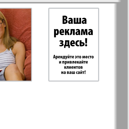
-север
Парус
ий
PRO Women
с
Europe
а-West
Регион
ы здоровья
Heimat-Родина
Русское слово