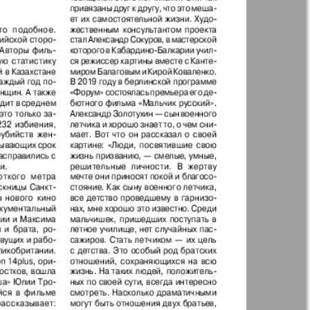
35
36
40
Англия
Аугсбург-сити
 парк
Будь здоров
-info
Вечерняя газета
.cz
Wadim