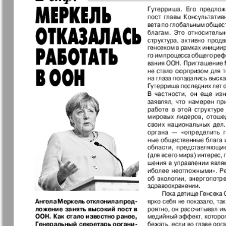
❬
Апельсин
Баден-
1
Вюртембе
15
7
МК-Германия
МК-Герма
планета мнений
13
Новые Земляки
nord.Aktue
Panorama-mir
Партнер
19
25
Русский вояж
С