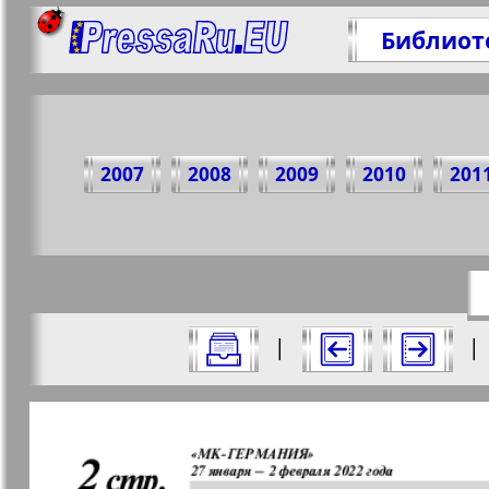
Библиот
Поде
2007
2008
2009
2010
201
https:/
Все номера газеты "МК-Германия" за
|
|
Актуальные газеты и журналы
Страницы газеты "МК-Ге