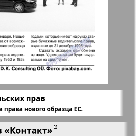
ания
Крот в Германии
aktuell
LDK по-русски
ортугалии
Мила
-сити
My City Frankfurt
am Main
льских прав
азета
Наша марка
 права нового образца ЕС.
ия
в
«Контакт»
Объектив EU