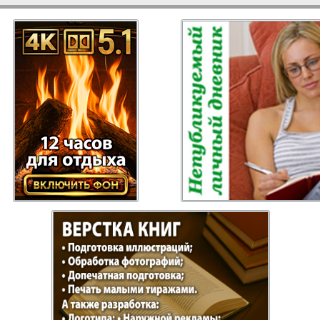
Отдыхай-Купи-
Партнер
продай
Пражский
Пражск
телеграф
экспрес
üd-West
Районка-Nord-Ost-
Районк
Bremen
Рейнская газета
Рецепт
зета
Русская Мысль
Русская