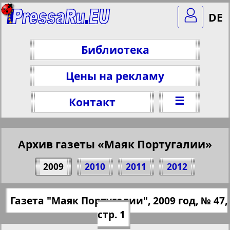
DE
Библиотека
Цены на рекламу
☰
Контакт
Архив газеты «Маяк Португалии»
Поделитесь 1 стр. газеты "Маяк
2009
2010
2011
2012
Португалии", № 47, 2009 г.
(Нажмите, чтобы скопировать ссылку)
✖
Газета "Маяк Португалии", 2009 год, № 47,
Все номера газеты "Маяк
https://pressaru.eu/?pub=majak-portugalii
стр. 1
Португалии" за 2009 год. Выберите
&god=2009&nomer=47&str=1