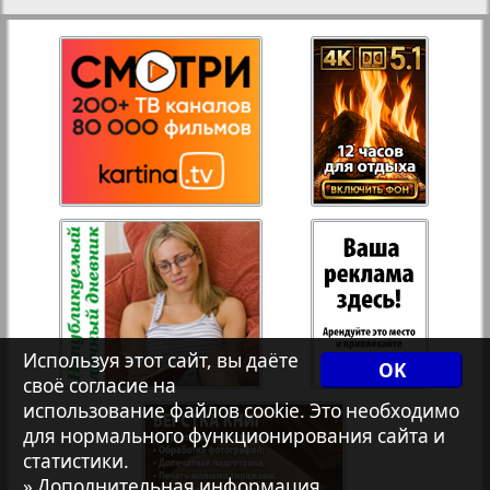
Переселенческий вестник
27
28
11
16
Рейнское время
29
30
Русский вояж
Страна
31
32
Телеграф NRW
33
34
Используя этот сайт, вы даёте
Христианская газета
OK
своё согласие на
3
7
35
36
использование файлов cookie. Это необходимо
для нормального функционирования сайта и
Архив необновляющихся на сайте изданий
статистики.
» Дополнительная информация