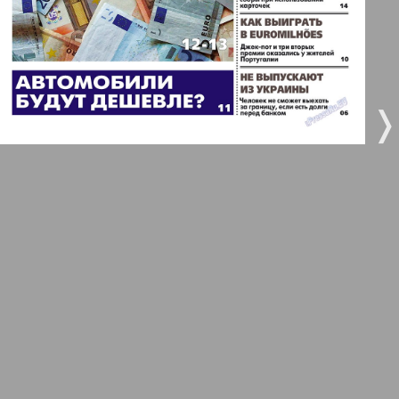
5
6
Город 511
МК-Германия планета мнений
7
8
38
42
❬
❭
МК-Германия
9
10
Мост
11
12
MIX-Markt Zeitung
Наше время
13
14
Новые Земляки
29
34
15
16