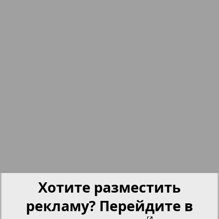
nord.Aktuell
5
6
Neue Zeiten
Обзор
Отдых и здоровье
Panorama-mir
3
4
Партнер
Хотите разместить
Партнер-NRW
рекламу? Перейдите в