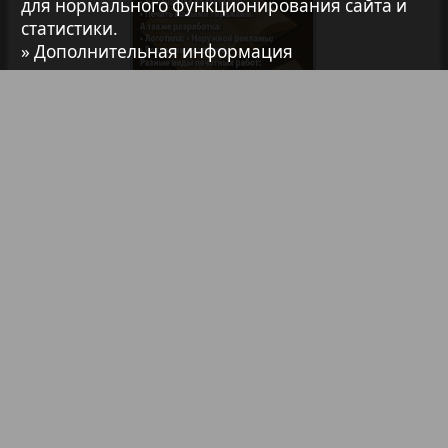
для нормального функционирования сайта и
7плюс7я
статистики.
» Дополнительная информация
Авангард
АйБолит
Библиотека
Анонсы
Реклама в газетах и журналах
Акцент
Реклама на телевидении
Англия
Реклама в социальных сетях
Реклама в интернете
Подписка
Анонс
Партнеры
Наша реклама
Карта сайта
Контакт
Антенна
Правообладателям
Impressum / AGB