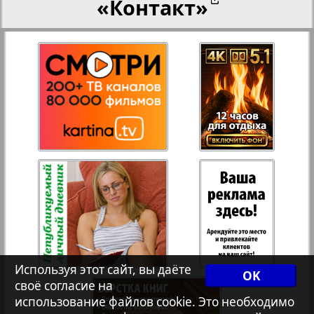
«Контакт»
Переселенческий вестник
Рейнское время
Русский вояж
1
2
Страна
Телеграф NRW
Христианская газета
Используя этот сайт, вы даёте
OK
своё согласие на
Архив необновляющихся на сайте изданий
использование файлов cookie. Это необходимо